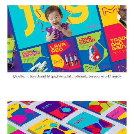
Quelle: FutureBrand https://www.futurebrand.com/our-work/merck