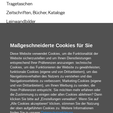
Tragetaschen
Zeitschriften, Bücher, Kataloge
Leinwandbilder
Werbegeschenke
Kalender und Planer
Maßgeschneiderte Cookies für Sie
Diese Website verwendet Cookies, um die Funktionalität der
Website sicherzustellen und um Ihnen Dienstleistungen
Redaktion
entsprechend Ihrer Präferenzen anzuzeigen: technische
Cookies, um das Funktionieren der Website zu gewährleisten;
Das Sind Wir
funktionale Cookies (eigene und von Drittanbietern), um das
Navigationsverhalten des Nutzers zu verstehen und das
Navigationserlebnis zu verbessern; Marketing-Cookies (eigene
und von Drittanbietern), um Ihnen Werbung zu senden, die
blog@pixartprinting.com
Ihren Präferenzen entspricht. Sie möchten mehr erfahren oder
die Zustimmung zu einigen oder allen Cookies ablehnen? Dann
klicken Sie bitte auf „Einstellungen verwalten“. Wenn Sie auf
„Alle Cookies akzeptieren“ klicken, stimmen Sie der Nutzung
der oben aufgeführten Cookies zu. Weitere Informationen
finden Sie in unserer
Datenschutzerklärung
.