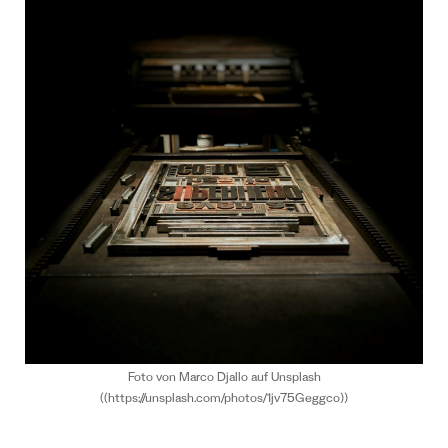
Foto von Marco Djallo auf Unsplash
((https://unsplash.com/photos/1jv75Geggco))