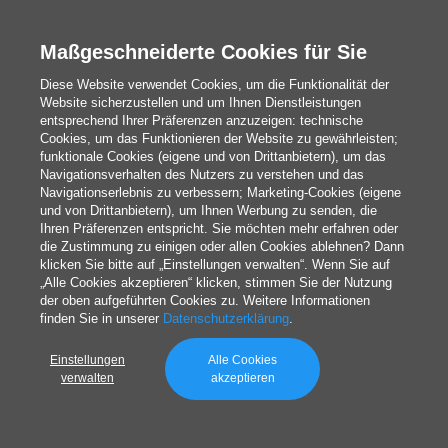
Kalender und Planer
Maßgeschneiderte Cookies für Sie
Diese Website verwendet Cookies, um die Funktionalität der
Website sicherzustellen und um Ihnen Dienstleistungen
Redaktion
entsprechend Ihrer Präferenzen anzuzeigen: technische
Cookies, um das Funktionieren der Website zu gewährleisten;
Das Sind Wir
funktionale Cookies (eigene und von Drittanbietern), um das
Navigationsverhalten des Nutzers zu verstehen und das
Navigationserlebnis zu verbessern; Marketing-Cookies (eigene
und von Drittanbietern), um Ihnen Werbung zu senden, die
blog@pixartprinting.com
Ihren Präferenzen entspricht. Sie möchten mehr erfahren oder
die Zustimmung zu einigen oder allen Cookies ablehnen? Dann
klicken Sie bitte auf „Einstellungen verwalten“. Wenn Sie auf
„Alle Cookies akzeptieren“ klicken, stimmen Sie der Nutzung
der oben aufgeführten Cookies zu. Weitere Informationen
finden Sie in unserer
Datenschutzerklärung
.
Einstellungen
Alle Cookies
Privacy policy
verwalten
akzeptieren
© 1994-2026 Pixartprinting S.p.A. a socio unico