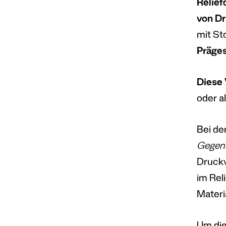
Relief
von D
mit St
Präge
Diese
oder a
Bei de
Gegen
Druckv
im Rel
Materi