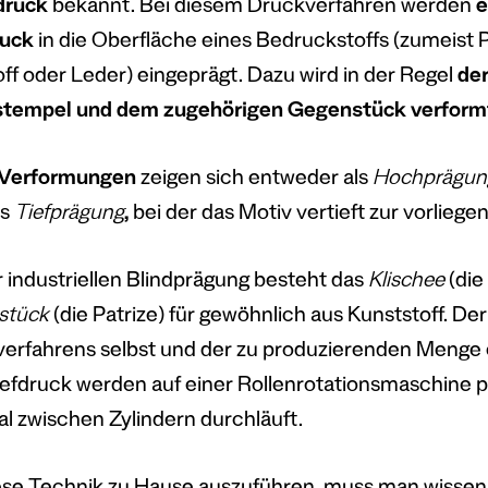
druck
bekannt. Bei diesem Druckverfahren werden
e
ruck
in die Oberfläche eines Bedruckstoffs (zumeist P
off oder Leder) eingeprägt. Dazu wird in der Regel
de
stempel und dem zugehörigen Gegenstück verform
 Verformungen
zeigen sich entweder als
Hochprägun
ls
Tiefprägung
,
bei der das Motiv vertieft zur vorliege
r industriellen Blindprägung besteht das
Klischee
(die
stück
(die Patrize) für gewöhnlich aus Kunststoff. De
erfahrens selbst und der zu produzierenden Menge 
iefdruck werden auf einer Rollenrotationsmaschine p
al zwischen Zylindern durchläuft.