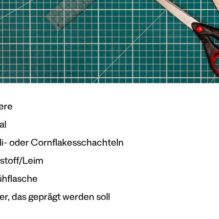
ere
al
i- oder Cornflakesschachteln
stoff/Leim
hflasche
er, das geprägt werden soll