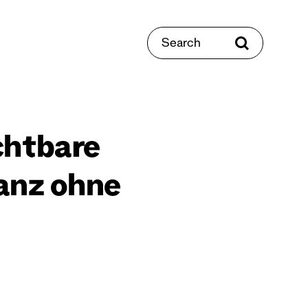
Search
chtbare
anz ohne