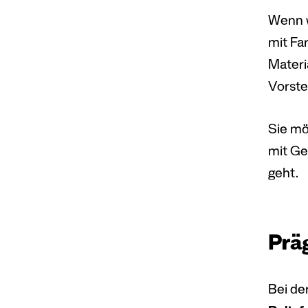
Wenn w
mit Fa
Materi
Vorste
Sie mö
mit Ge
geht.
Prä
Bei de