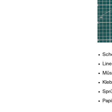
Sch
Line
Müsl
Kleb
Sprü
Papi