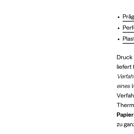
Prä
Perf
Plas
Druck 
liefert
Verfah
eines W
Verfah
Thermo
Papier
zu gan