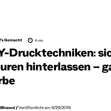
d's Gemacht
4 min
Y-Drucktechniken: si
uren hinterlassen – g
rbe
Minzoni
Veröffentlicht am 4/29/2019