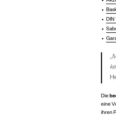
Akz
Bask
DIN 
Sab
Gar
„M
ke
He
Die
be
eine V
ihren 