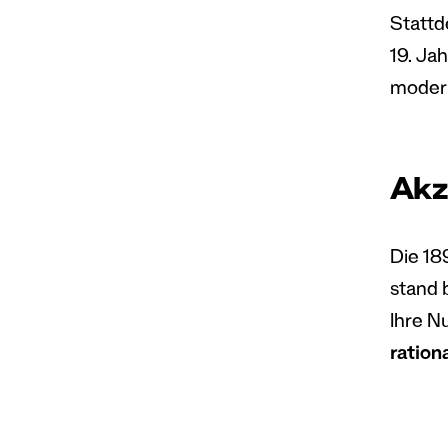
Stattd
19. Ja
modern
Akz
Die 18
stand 
Ihre N
ration