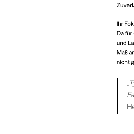
Zuverl
Ihr Fok
Da für
und La
Maß an
nicht 
„T
Fa
He