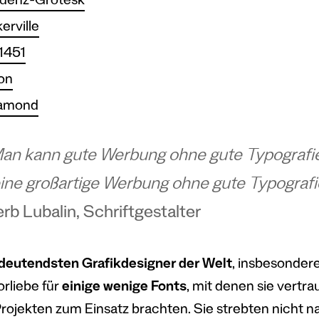
idenz-Grotesk
erville
1451
on
amond
an kann gute Werbung ohne gute Typografi
ine großartige Werbung ohne gute Typograf
rb Lubalin, Schriftgestalter
deutendsten Grafikdesigner der Welt
, insbesonder
orliebe für
einige wenige Fonts
, mit denen sie vertra
Projekten zum Einsatz brachten. Sie strebten nicht n