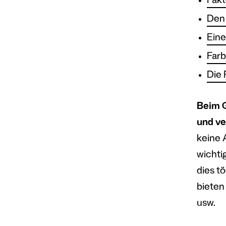
Fakt
Den 
Eine
Farb
Die 
Beim G
und ve
keine 
wichti
dies t
bieten
usw.