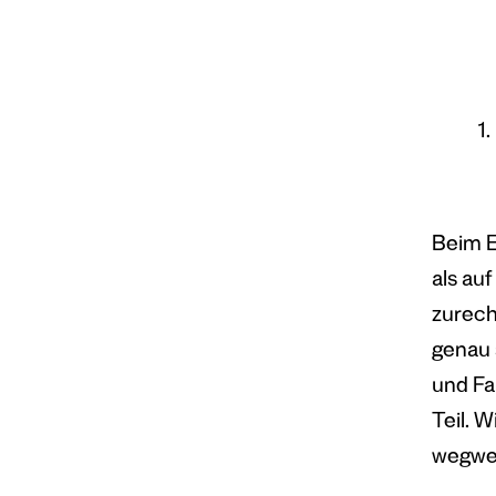
Beim E
als auf
zurech
genau 
und Fa
Teil. 
wegwe