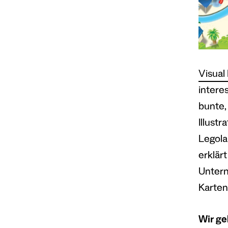
Visual
intere
bunte,
Illust
Legolan
erklär
Untern
Karten 
Wir ge