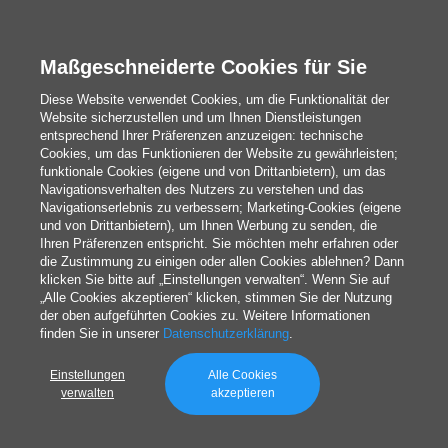
Werbegeschenke
Kalender und Planer
Maßgeschneiderte Cookies für Sie
Diese Website verwendet Cookies, um die Funktionalität der
Website sicherzustellen und um Ihnen Dienstleistungen
Redaktion
entsprechend Ihrer Präferenzen anzuzeigen: technische
Cookies, um das Funktionieren der Website zu gewährleisten;
Das Sind Wir
funktionale Cookies (eigene und von Drittanbietern), um das
Navigationsverhalten des Nutzers zu verstehen und das
Navigationserlebnis zu verbessern; Marketing-Cookies (eigene
und von Drittanbietern), um Ihnen Werbung zu senden, die
blog@pixartprinting.com
Ihren Präferenzen entspricht. Sie möchten mehr erfahren oder
die Zustimmung zu einigen oder allen Cookies ablehnen? Dann
klicken Sie bitte auf „Einstellungen verwalten“. Wenn Sie auf
„Alle Cookies akzeptieren“ klicken, stimmen Sie der Nutzung
der oben aufgeführten Cookies zu. Weitere Informationen
finden Sie in unserer
Datenschutzerklärung
.
Einstellungen
Alle Cookies
Privacy policy
verwalten
akzeptieren
© 1994-2026 Pixartprinting S.p.A. a socio unico