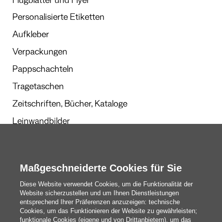
Flugblätter und Flyer
Personalisierte Etiketten
Aufkleber
Verpackungen
Pappschachteln
Tragetaschen
Zeitschriften, Bücher, Kataloge
Leinwandbilder
Werbegeschenke
Kalender und Planer
Maßgeschneiderte Cookies für Sie
Diese Website verwendet Cookies, um die Funktionalität der
Website sicherzustellen und um Ihnen Dienstleistungen
Redaktion
entsprechend Ihrer Präferenzen anzuzeigen: technische
Cookies, um das Funktionieren der Website zu gewährleisten;
Das Sind Wir
funktionale Cookies (eigene und von Drittanbietern), um das