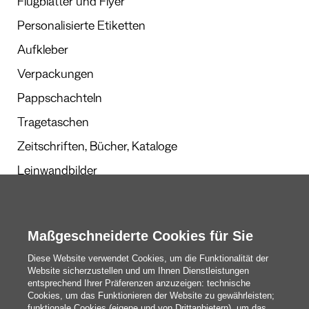
Flugblätter und Flyer
Personalisierte Etiketten
Aufkleber
Verpackungen
Pappschachteln
Tragetaschen
Zeitschriften, Bücher, Kataloge
Leinwandbilder
Werbegeschenke
Kalender und Planer
Maßgeschneiderte Cookies für Sie
Diese Website verwendet Cookies, um die Funktionalität der
Website sicherzustellen und um Ihnen Dienstleistungen
Redaktion
entsprechend Ihrer Präferenzen anzuzeigen: technische
Cookies, um das Funktionieren der Website zu gewährleisten;
Das Sind Wir
funktionale Cookies (eigene und von Drittanbietern), um das