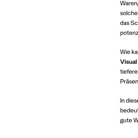
Wareng
solche
das Sc
potenz
Wie ka
Visual
tiefer
Präsen
In die
bedeut
gute W