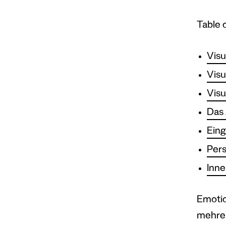
Table 
Visu
Visu
Visu
Das 
Ein
Pers
Inne
Emotio
mehrer