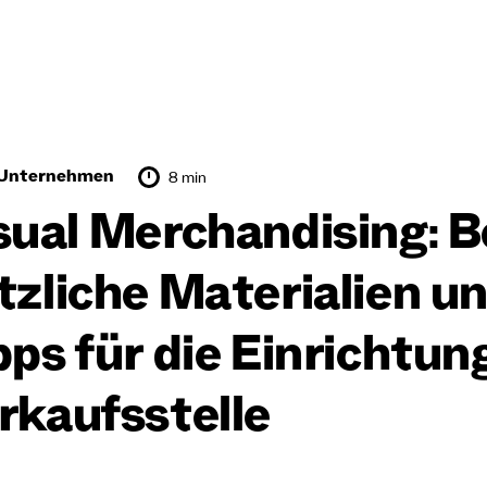
r Unternehmen
8 min
sual Merchandising: 
tzliche Materialien u
pps für die Einrichtun
rkaufsstelle