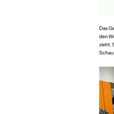
Das Ge
den We
zieht.
Schauf