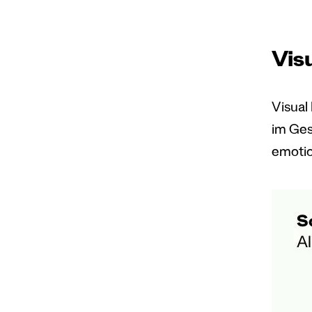
Vis
Visual
im Ges
emotio