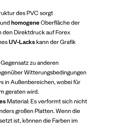
truktur des PVC sorgt
und
homogene
Oberfläche der
h den Direktdruck auf Forex
ines
UV-Lacks
kann der Grafik
m Gegensatz zu anderen
t gegenüber Witterungsbedingungen
ys in Außenbereichen, wobei für
m geraten wird.
es
Material: Es verformt sich nicht
onders großen Platten. Wenn die
etzt ist, können die Farben im