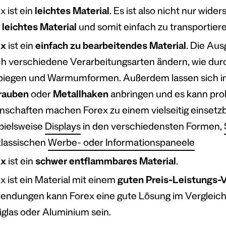
x ist ein
leichtes Material
. Es ist also nicht nur wid
r
leichtes Material
und somit einfach zu transportier
ex
ist ein
einfach zu bearbeitendes Material
. Die Aus
h verschiedene Verarbeitungsarten ändern, wie du
biegen und Warmumformen. Außerdem lassen sich in
rauben
oder
Metallhaken
anbringen und es kann prob
nschaften machen Forex zu einem vielseitig einsetzb
pielsweise
Displays
in den verschiedensten Formen,
klassischen
Werbe- oder Informationspaneele
ex
ist ein
schwer entflammbares Material
.
x ist ein Material mit einem
guten Preis-Leistungs-V
ndungen kann Forex eine gute Lösung im Vergleich 
iglas oder Aluminium sein.