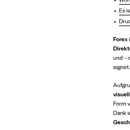
Woh
Es i
Druc
Forex
i
Direkt
und – 
eignet
Aufgru
visue
Form v
Dank se
Gesch