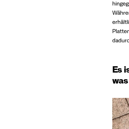
hingeg
Währe
erhält
Platten
dadurc
Es 
was