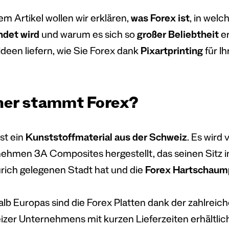
em Artikel wollen wir erklären,
was Forex ist
, in wel
det wird
und warum es sich so
großer Beliebtheit
er
Ideen liefern, wie Sie Forex dank
Pixartprinting
für I
er stammt Forex?
st ein
Kunststoffmaterial aus der Schweiz
. Es wird
ehmen 3A Composites hergestellt, das seinen Sitz in
rich gelegenen Stadt hat und die
Forex Hartschaum
alb Europas sind die Forex Platten dank der zahlreic
zer Unternehmens mit kurzen Lieferzeiten erhältlich