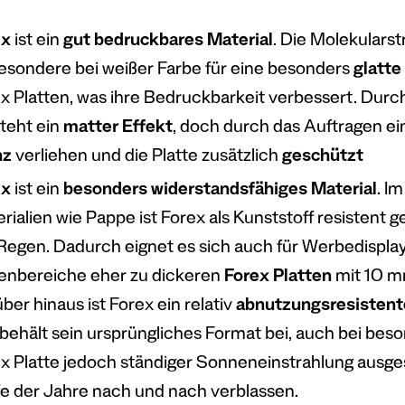
ex
ist ein
gut bedruckbares Material
. Die Molekulars
esondere bei weißer Farbe für eine besonders
glatte
x Platten, was ihre Bedruckbarkeit verbessert. Durc
teht ein
matter Effekt
, doch durch das Auftragen e
nz
verliehen und die Platte zusätzlich
geschützt
ex
ist ein
besonders widerstandsfähiges Material
. I
rialien wie Pappe ist Forex als Kunststoff resisten
Regen. Dadurch eignet es sich auch für Werbedispla
nbereiche eher zu dickeren
Forex Platten
mit 10 m
ber hinaus ist Forex ein relativ
abnutzungsresistent
behält sein ursprüngliches Format bei, auch bei bes
x Platte jedoch ständiger Sonneneinstrahlung ausges
e der Jahre nach und nach verblassen.