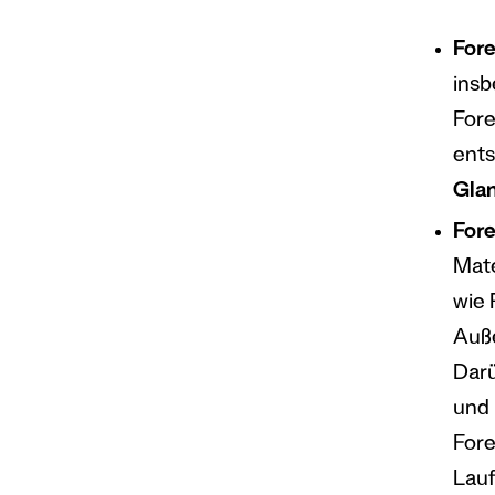
For
insb
Fore
ents
Gla
For
Mate
wie 
Auße
Darü
und 
Fore
Lauf