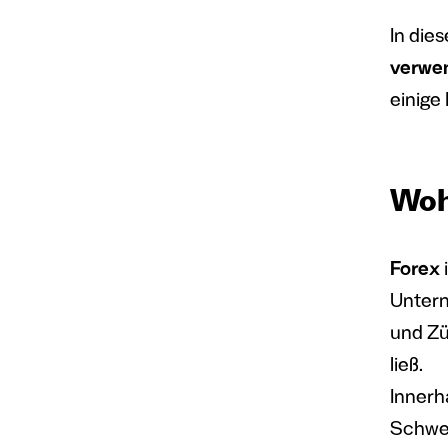
In dies
verwen
einige 
Woh
Forex
i
Untern
und Zü
ließ.
Innerh
Schwei