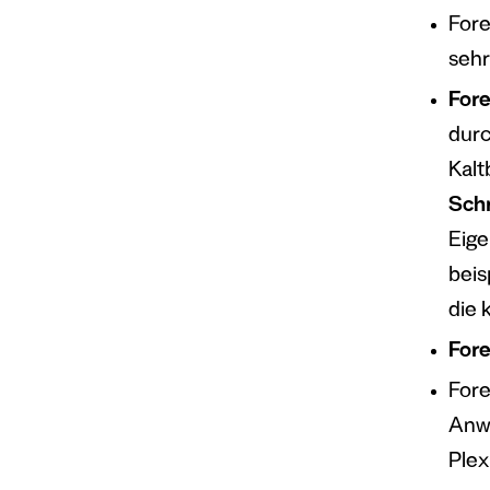
Fore
seh
For
durc
Kalt
Sch
Eige
beis
die 
For
Fore
Anwe
Plex