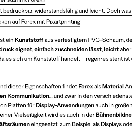
er stammt Forex?
st bedruckbar, widerstandsfähig und leicht. Doch was
ken auf Forex mit Pixartprinting
st ein
Kunststoff
aus verfestigtem PVC-Schaum, de
druck eignet
,
einfach zuschneiden lässt
,
leicht
aber
da es sich um Kunststoff handelt – regenresistent is
.
nd dieser Eigenschaften findet
Forex
als
Material
An
llen Kommunikation
… und zwar in den verschiedenste
on Platten für
Display-Anwendungen
auch in große
iner Vielseitigkeit wird es auch in der
Bühnenbildne
äftsräumen
eingesetzt: zum Beispiel als Displays od