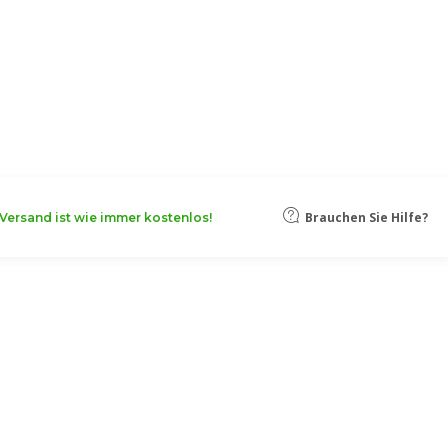
oten, damit Ihr Unternehmen noch
Mehr erfahren
Brauchen Sie Hilfe?
Versand ist wie immer kostenlos!
eutelschachteln
nke
uellen Päckchen zu glänzen. Sie eignen sich zudem
dennoch stabilem
Karton
bestehen, werden in