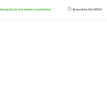
Brauchen Sie Hilfe?
Versand ist wie immer kostenlos!
erzeugen. Diese Seite von Pixartprinting ist der Gestaltung,
olle visuelle Kommunikation mit hochwertiger Ausführung suchen.
n Ihnen dabei, die wichtigsten Informationen klar, ansprechend
stärken, Ihr Event hervorheben und bei Ihrem Publikum einen
ergebnis professionell und visuell wirkungsvoll bleibt. Eine