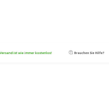
oten, damit Ihr Unternehmen noch
Mehr erfahren
kteten Seiten
Brauchen Sie Hilfe?
Versand ist wie immer kostenlos!