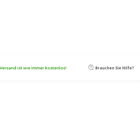
oten, damit Ihr Unternehmen noch
Mehr erfahren
Brauchen Sie Hilfe?
Versand ist wie immer kostenlos!
achteln mit
ispenser!
dispenser
umgewandelt werden. Sie eignen sich
en Designs
anpassen. Bestellen Sie personalisierte