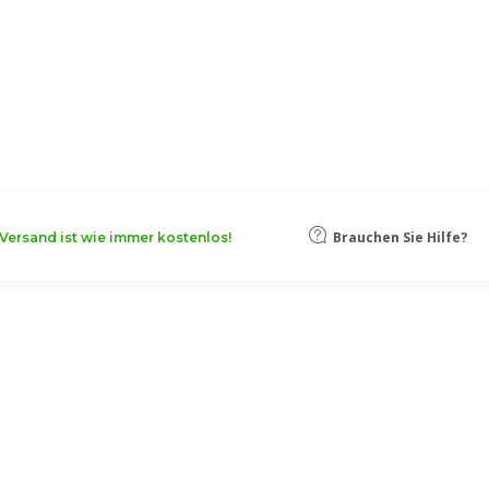
oten, damit Ihr Unternehmen noch
Mehr erfahren
Brauchen Sie Hilfe?
Versand ist wie immer kostenlos!
Schachteln
ieser Schachteln mit dreieckigem Boden machen Sie
ukunft leichter wiedererkennen.
 die Werte für den Schachtelboden (mindestens 40